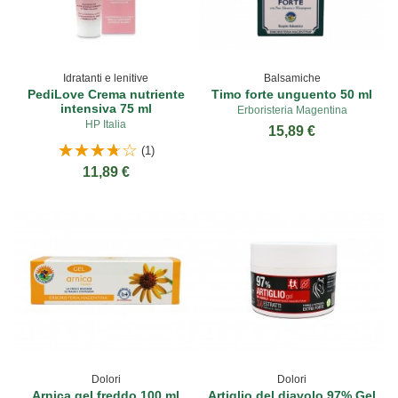
Idratanti e lenitive
Balsamiche
PediLove Crema nutriente
Timo forte unguento 50 ml
intensiva 75 ml
Erboristeria Magentina
HP Italia
15,89 €
(1)
11,89 €
Dolori
Dolori
Arnica gel freddo 100 ml
Artiglio del diavolo 97% Gel