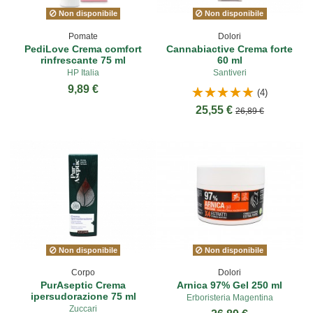
Non disponibile
Non disponibile
Pomate
Dolori
PediLove Crema comfort
Cannabiactive Crema forte
rinfrescante 75 ml
60 ml
HP Italia
Santiveri
9,89 €
(4)
25,55 €
26,89 €
Non disponibile
Non disponibile
Corpo
Dolori
PurAseptic Crema
Arnica 97% Gel 250 ml
ipersudorazione 75 ml
Erboristeria Magentina
Zuccari