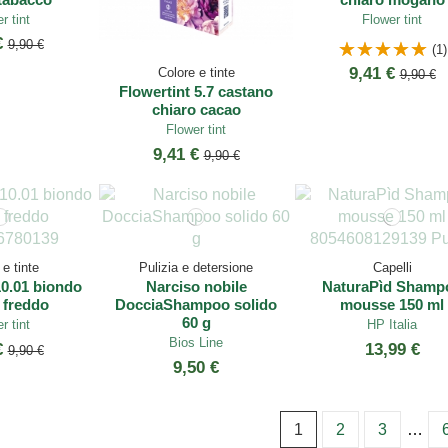
r tint
Flower tint
€
9,90 €
(1)
9,41 €
Colore e tinte
9,90 €
Flowertint 5.7 castano
chiaro cacao
Flower tint
9,41 €
9,90 €
e tinte
Pulizia e detersione
Capelli
10.01 biondo
Narciso nobile
NaturaPìd Shamp
 freddo
DocciaShampoo solido
mousse 150 ml
60 g
r tint
HP Italia
Bios Line
€
13,99 €
9,90 €
9,50 €
1
2
3
…