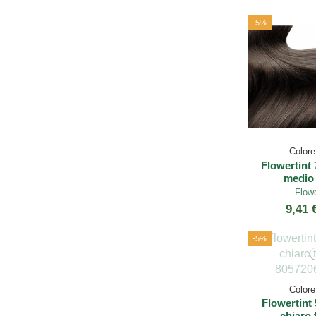
-5%
Colore 
Flowertint 
medio 
Flowe
9,41 
-5%
Colore 
Flowertint 
chiaro 