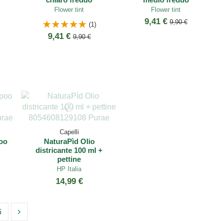
Flower tint
Flower tint
9,41 €
9,90 €
(1)
9,41 €
9,90 €
Capelli
oo
NaturaPìd Olio
districante 100 ml +
pettine
HP Italia
14,99 €
6