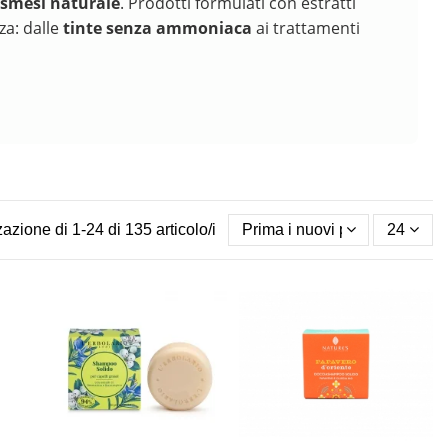
osmesi naturale
. Prodotti formulati con estratti
za: dalle
tinte senza ammoniaca
ai trattamenti
azione di 1-24 di 135 articolo/i
Prima i nuovi prodotti
24