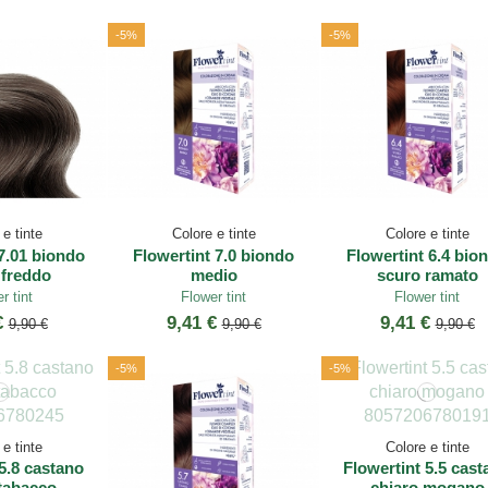
-5%
-5%
e tinte
Colore e tinte
Colore e tinte
7.01 biondo
Flowertint 7.0 biondo
Flowertint 6.4 bio
freddo
medio
scuro ramato
r tint
Flower tint
Flower tint
€
9,41 €
9,41 €
9,90 €
9,90 €
9,90 €
-5%
-5%
e tinte
Colore e tinte
5.8 castano
Flowertint 5.5 cast
tabacco
chiaro mogano