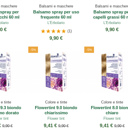
 maschere
Balsami e maschere
Balsami e mascher
spray per
Balsamo spray per uso
Balsamo spray p
cchi 60 ml
frequente 60 ml
capelli grassi 60 
olario
L'Erbolario
L'Erbolario
0 €
9,90 €
(1)
9,90 €
-5%
-5%
e tinte
Colore e tinte
Colore e tinte
 9.3 biondo
Flowertint 9.0 biondo
Flowertint 8.0 bio
mo dorato
chiarissimo
chiaro
r tint
Flower tint
Flower tint
€
9,41 €
9,41 €
9,90 €
9,90 €
9,90 €