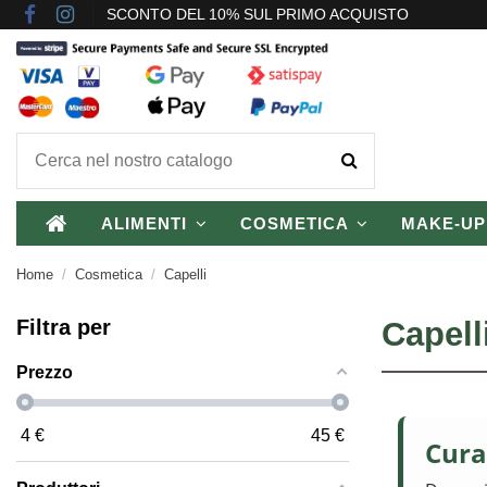
SCONTO DEL 10% SUL PRIMO ACQUISTO
ALIMENTI
COSMETICA
MAKE-U
Home
Cosmetica
Capelli
Filtra per
Capell
Prezzo
4
€
45
€
Cura