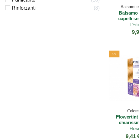
Balsami e
Rinforzanti
8
Balsamo 
capelli se
L'Erb
9,9
-5%
Colore 
Flowertint
chiarissi
Flowe
9,41 