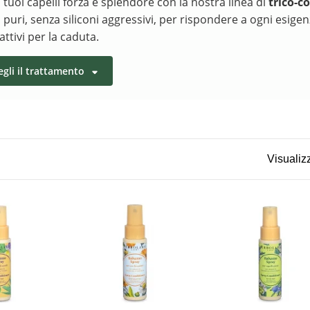
 tuoi capelli forza e splendore con la nostra linea di
trico-c
i puri, senza siliconi aggressivi, per rispondere a ogni esigen
ttivi per la caduta.
gli il trattamento
Visualizz