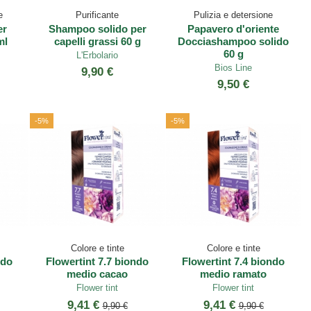
e
Purificante
Pulizia e detersione
er
Shampoo solido per
Papavero d'oriente
ml
capelli grassi 60 g
Docciashampoo solido
60 g
L'Erbolario
Bios Line
9,90 €
9,50 €
-5%
-5%
Colore e tinte
Colore e tinte
ndo
Flowertint 7.7 biondo
Flowertint 7.4 biondo
medio cacao
medio ramato
Flower tint
Flower tint
9,41 €
9,41 €
9,90 €
9,90 €