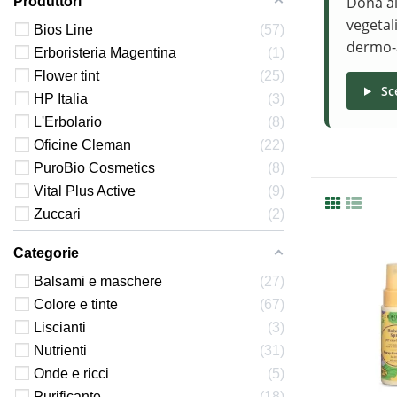
Dona ai
Produttori
vegetal
Bios Line
57
dermo-a
Erboristeria Magentina
1
Flower tint
25
Sce
HP Italia
3
L'Erbolario
8
Oficine Cleman
22
PuroBio Cosmetics
8
Vital Plus Active
9
Zuccari
2
Categorie
Balsami e maschere
27
Colore e tinte
67
Liscianti
3
Nutrienti
31
Onde e ricci
5
Purificante
18