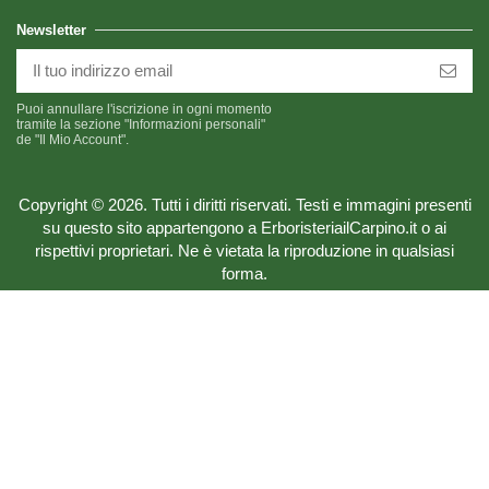
Newsletter
Puoi annullare l'iscrizione in ogni momento
tramite la sezione "Informazioni personali"
de "Il Mio Account".
Copyright © 2026. Tutti i diritti riservati. Testi e immagini presenti
su questo sito appartengono a ErboristeriailCarpino.it o ai
rispettivi proprietari. Ne è vietata la riproduzione in qualsiasi
forma.