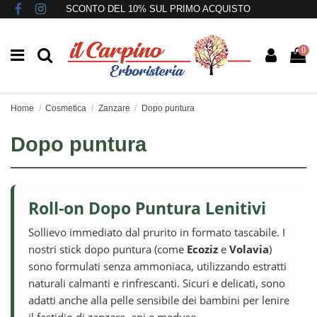
SCONTO DEL 10% SUL PRIMO ACQUISTO
0
Home
Cosmetica
Zanzare
Dopo puntura
Dopo puntura
Roll-on Dopo Puntura Lenitivi
Sollievo immediato dal prurito in formato tascabile. I
nostri stick dopo puntura (come
Ecoziz
e
Volavia
)
sono formulati senza ammoniaca, utilizzando estratti
naturali calmanti e rinfrescanti. Sicuri e delicati, sono
adatti anche alla pelle sensibile dei bambini per lenire
il fastidio di zanzare, api e meduse.