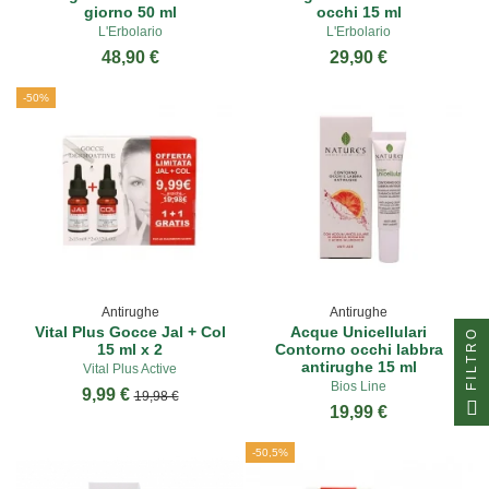
giorno 50 ml
occhi 15 ml
L'Erbolario
L'Erbolario
48,90 €
29,90 €
-50%
Antirughe
Antirughe
Vital Plus Gocce Jal + Col
Acque Unicellulari
FILTRO
15 ml x 2
Contorno occhi labbra
antirughe 15 ml
Vital Plus Active
Bios Line
9,99 €
19,98 €
19,99 €
-50,5%