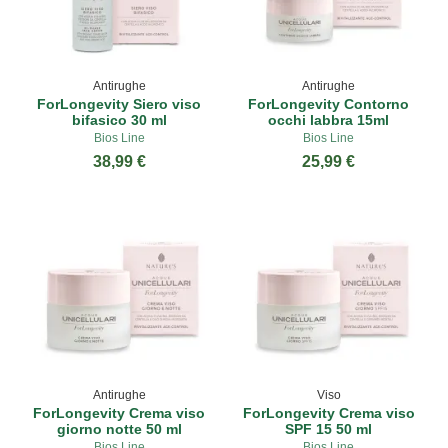
Antirughe
Antirughe
ForLongevity Siero viso
ForLongevity Contorno
bifasico 30 ml
occhi labbra 15ml
Bios Line
Bios Line
38,99 €
25,99 €
Antirughe
Viso
ForLongevity Crema viso
ForLongevity Crema viso
giorno notte 50 ml
SPF 15 50 ml
Bios Line
Bios Line