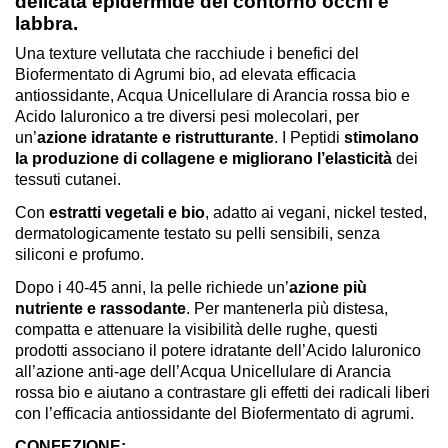
delicata epidermide del contorno occhi e
labbra.
Una texture vellutata che racchiude i benefici del
Biofermentato di Agrumi bio, ad elevata efficacia
antiossidante, Acqua Unicellulare di Arancia rossa bio e
Acido Ialuronico a tre diversi pesi molecolari, per
un’
azione idratante e ristrutturante
. I Peptidi
stimolano
la produzione di collagene e migliorano l’elasticità
dei
tessuti cutanei.
Con
estratti vegetali e bio
, adatto ai vegani, nickel tested,
dermatologicamente testato su pelli sensibili, senza
siliconi e profumo.
Dopo i 40-45 anni, la pelle richiede un’
azione più
nutriente e rassodante
. Per mantenerla più distesa,
compatta e attenuare la visibilità delle rughe, questi
prodotti associano il potere idratante dell’Acido Ialuronico
all’azione anti-age dell’Acqua Unicellulare di Arancia
rossa bio e aiutano a contrastare gli effetti dei radicali liberi
con l’efficacia antiossidante del Biofermentato di agrumi.
CONFEZIONE: