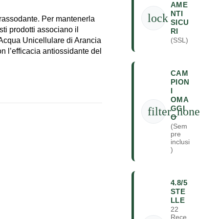
AME
NTI
lock
e rassodante. Per mantenerla
SICU
sti prodotti associano il
RI
l’Acqua Unicellulare di Arancia
(SSL)
con l’efficacia antiossidante del
CAM
PION
I
OMA
GGI
filter_none
O
(Sem
pre
inclusi
)
4.8/5
STE
LLE
22
Rece