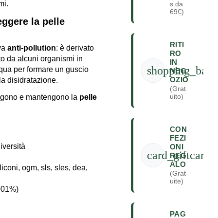
mi.
s da
69€)
ggere la pelle
RITI
va
anti-pollution
: è derivato
RO
to da alcuni organismi in
IN
shopping_bag
cqua per formare un guscio
NEG
OZIO
la disidratazione.
(Grat
uito)
teggono e mantengono la
pelle
CON
FEZI
versità
ONI
card_giftcard
REG
ALO
oni, ogm, sls, sles, dea,
(Grat
uite)
001%)
PAG