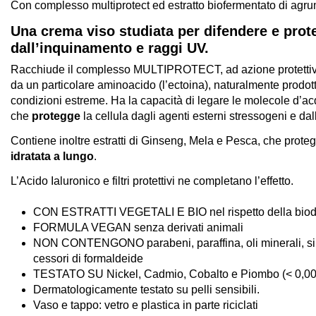
Con complesso multiprotect ed estratto biofermentato di agru
Una crema viso studiata per difendere e prote
dall’inquinamento e raggi UV.
Racchiude il complesso MULTIPROTECT, ad azione protetti
da un particolare aminoacido (l’ectoina), naturalmente prodot
condizioni estreme. Ha la capacità di legare le molecole d’a
che
protegge
la cellula dagli agenti esterni stressogeni e dal
Contiene inoltre estratti di Ginseng, Mela e Pesca, che pro
idratata a lungo
.
L’Acido Ialuronico e filtri protettivi ne completano l’effetto.
CON ESTRATTI VEGETALI E BIO nel rispetto della biodi
FORMULA VEGAN senza derivati animali
NON CONTENGONO parabeni, paraffina, oli minerali, silic
cessori di formaldeide
TESTATO SU Nickel, Cadmio, Cobalto e Piombo (< 0,0
Dermatologicamente testato su pelli sensibili.
Vaso e tappo: vetro e plastica in parte riciclati