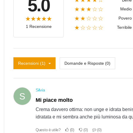
5.0
★★★★☆
★★★☆☆
Medio
★★☆☆☆
Povero
1 Recensione
★☆☆☆☆
Terribile
Recensioni (1)
Domande e Risposte (0)
Silvia
S
Mi piace molto
Crema davvero ottima: non unge e idrata benissi
idratata e mi sembra anche più luminosa da qua
Questo è utile?
0
0
0