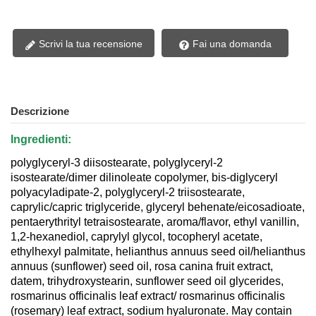
Scrivi la tua recensione
Fai una domanda
Descrizione
Ingredienti:
polyglyceryl-3 diisostearate, polyglyceryl-2
isostearate/dimer dilinoleate copolymer, bis-diglyceryl
polyacyladipate-2, polyglyceryl-2 triisostearate,
caprylic/capric triglyceride, glyceryl behenate/eicosadioate,
pentaerythrityl tetraisostearate, aroma/flavor, ethyl vanillin,
1,2-hexanediol, caprylyl glycol, tocopheryl acetate,
ethylhexyl palmitate, helianthus annuus seed oil/helianthus
annuus (sunflower) seed oil, rosa canina fruit extract,
datem, trihydroxystearin, sunflower seed oil glycerides,
rosmarinus officinalis leaf extract/ rosmarinus officinalis
(rosemary) leaf extract, sodium hyaluronate. May contain