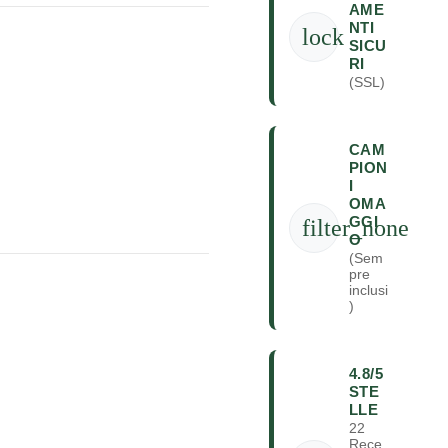
AME
NTI
lock
SICU
RI
(SSL)
CAM
PION
I
OMA
GGI
filter_none
O
(Sem
pre
inclusi
)
4.8/5
STE
LLE
22
Rece