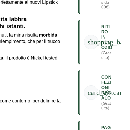
fettamente ai nuovi Lipstick
s da
69€)
ita labbra
i istanti.
RITI
RO
enuti, la mina risulta
morbida
IN
shopping_bag
e riempimento, che per il trucco
NEG
OZIO
(Grat
uito)
ta
, il prodotto è Nickel tested,
CON
FEZI
ONI
card_giftcard
REG
ALO
 come contorno, per definire la
(Grat
uite)
PAG