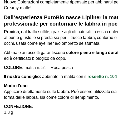
Nuove Colorazioni completamente ripensate per abbinarsi per
Creamy-matte!
Dall’esperienza PuroBio nasce Lipliner la mat
professionale per contornare le labbra in poch
Precisa
, dal tratto sottile, grazie agli oli naturali in essa cont
al punto giusto, e si presta sia per il trucco labbra, contorno 
occhi, usata come eyeliner e/o ombretto se sfumata.
Abbinate ai rossetti garantiscono
colore pieno e lunga dura
ed è certificato biologico da ccpb.
COLORE:
matita n. 51 – Rosa pesca
Il nostro consiglio:
abbinate la matita con il
rossetto n. 104
Modo d'uso:
Applicare direttamente sulle labbra. Può essere utilizzato sia
forma delle labbra, sia come colore di riempimento.
CONFEZIONE:
1,3 g