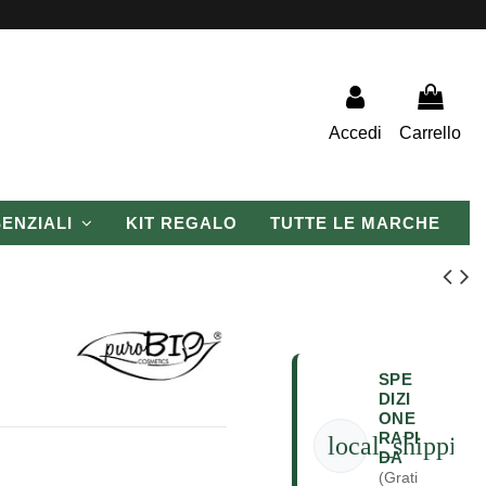
Accedi
Carrello
SENZIALI
KIT REGALO
TUTTE LE MARCHE
SPE
DIZI
ONE
RAPI
local_shipping
DA
(Grati