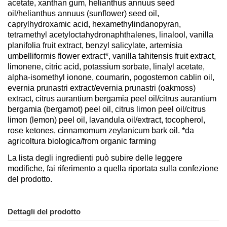
acetate, xanthan gum, helianthus annuus seed
oil/helianthus annuus (sunflower) seed oil,
caprylhydroxamic acid, hexamethylindanopyran,
tetramethyl acetyloctahydronaphthalenes, linalool, vanilla
planifolia fruit extract, benzyl salicylate, artemisia
umbelliformis flower extract*, vanilla tahitensis fruit extract,
limonene, citric acid, potassium sorbate, linalyl acetate,
alpha-isomethyl ionone, coumarin, pogostemon cablin oil,
evernia prunastri extract/evernia prunastri (oakmoss)
extract, citrus aurantium bergamia peel oil/citrus aurantium
bergamia (bergamot) peel oil, citrus limon peel oil/citrus
limon (lemon) peel oil, lavandula oil/extract, tocopherol,
rose ketones, cinnamomum zeylanicum bark oil. *da
agricoltura biologica/from organic farming
La lista degli ingredienti può subire delle leggere
modifiche, fai riferimento a quella riportata sulla confezione
del prodotto.
Dettagli del prodotto