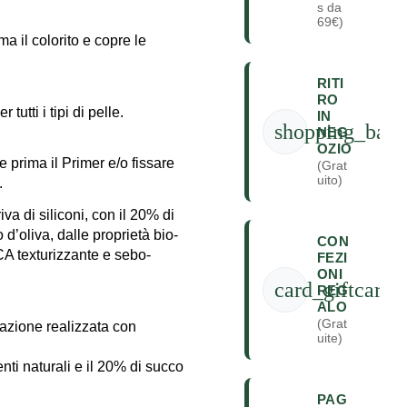
s da
69€)
a il colorito e copre le
RITI
RO
tutti i tipi di pelle.
IN
shopping_bag
NEG
OZIO
 prima il Primer e/o fissare
(Grat
uito)
.
va di siliconi, con il 20% di
oliva, dalle proprietà bio-
CON
ICA texturizzante e sebo-
FEZI
ONI
card_giftcard
REG
ALO
(Grat
lazione realizzata con
uite)
nti naturali e il 20% di succo
PAG