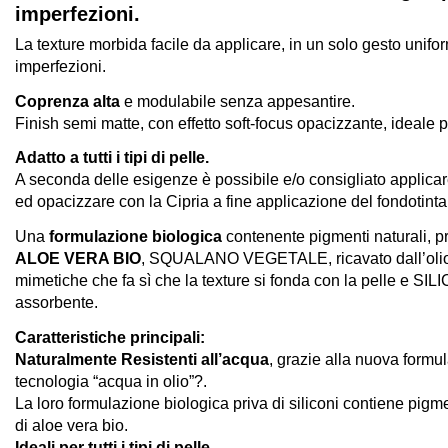
imperfezioni.
La texture morbida facile da applicare, in un solo gesto uniform
imperfezioni.
Coprenza alta
e modulabile senza appesantire.
Finish semi matte, con effetto soft-focus opacizzante, ideale per 
Adatto a tutti i tipi di pelle.
A seconda delle esigenze è possibile e/o consigliato applicare
ed opacizzare con la Cipria a fine applicazione del fondotinta
Una
formulazione biologica
contenente pigmenti naturali, pri
ALOE VERA BIO
, SQUALANO VEGETALE, ricavato dall’olio d’
mimetiche che fa sì che la texture si fonda con la pelle e SIL
assorbente.
Caratteristiche principali
:
Naturalmente Resistenti all’acqua
, grazie alla nuova formu
tecnologia “acqua in olio”?.
La loro formulazione biologica priva di siliconi contiene pigme
di aloe vera bio.
Ideali per tutti i tipi di pelle.