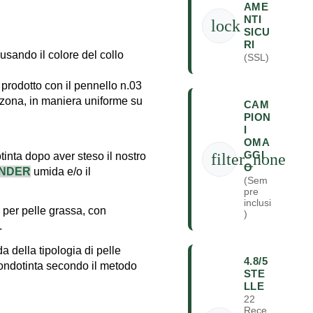
AME
NTI
lock
SICU
RI
 usando il colore del collo
(SSL)
prodotto con il pennello n.03
zona, in maniera uniforme su
CAM
PION
I
OMA
GGI
ta dopo aver steso il nostro
filter_none
O
ENDER
umida e/o il
(Sem
pre
inclusi
per pelle grassa, con
)
.
 della tipologia di pelle
4.8/5
fondotinta secondo il metodo
STE
LLE
22
Rece