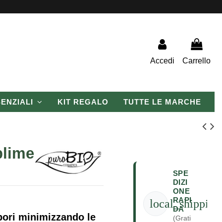
Accedi
Carrello
SENZIALI
KIT REGALO
TUTTE LE MARCHE
blime
SPE
DIZI
ONE
RAPI
local_shipping
DA
 pori minimizzando le
(Grati