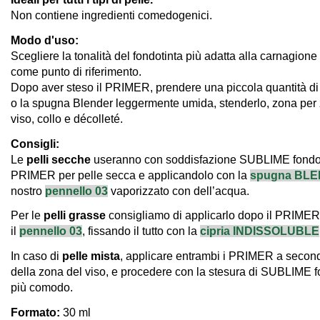
Non contiene ingredienti comedogenici.
Modo d'uso
:
Scegliere la tonalità del fondotinta più adatta alla carnagione
come punto di riferimento.
Dopo aver steso il PRIMER, prendere una piccola quantità di 
o la spugna Blender leggermente umida, stenderlo, zona per 
viso, collo e décolleté.
Consigli
:
Le
pelli secche
useranno con soddisfazione SUBLIME fondotin
PRIMER per pelle secca e applicandolo con la
spugna BL
nostro
pennello 03
vaporizzato con dell’acqua.
Per le
pelli grasse
consigliamo di applicarlo dopo il PRIMER 
il
pennello 03
, fissando il tutto con la
cipria INDISSOLUBLE
In caso di
pelle mista
, applicare entrambi i PRIMER a seconda
della zona del viso, e procedere con la stesura di SUBLIME 
più comodo.
Formato:
30 ml