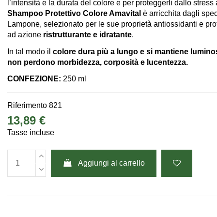
l’intensità e la durata del colore e per proteggerli dallo stress
Shampoo Protettivo Colore Amavital
è arricchita dagli speci
Lampone, selezionato per le sue proprietà antiossidanti e prot
ad azione
ristrutturante e idratante
.
In tal modo il
colore dura più a lungo e si mantiene luminoso
non perdono morbidezza, corposità e lucentezza.
CONFEZIONE:
250 ml
Riferimento
821
13,89 €
Tasse incluse
Aggiungi al carrello