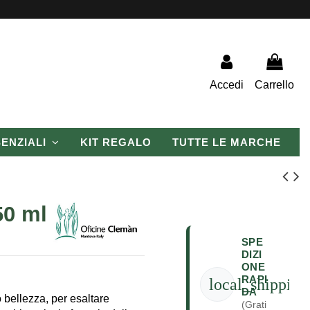
Accedi
Carrello
SENZIALI
KIT REGALO
TUTTE LE MARCHE
50 ml
SPE
DIZI
ONE
RAPI
local_shipping
DA
o bellezza, per esaltare
(Grati