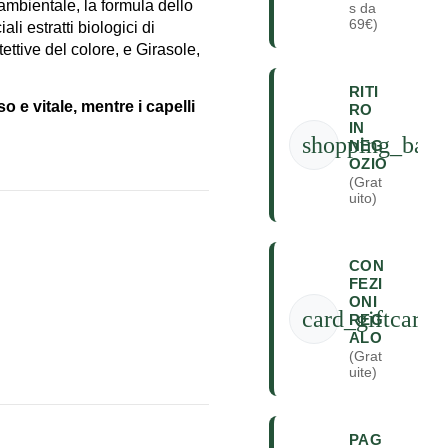
 ambientale, la formula dello
s da
69€)
ali estratti biologici di
ettive del colore, e Girasole,
RITI
 e vitale, mentre i capelli
RO
IN
shopping_bag
NEG
OZIO
(Grat
uito)
CON
FEZI
ONI
card_giftcard
REG
ALO
(Grat
uite)
PAG