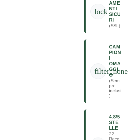
AME
NTI
lock
SICU
RI
(SSL)
CAM
PION
I
OMA
GGI
filter_none
O
(Sem
pre
inclusi
)
4.8/5
STE
LLE
22
Rece