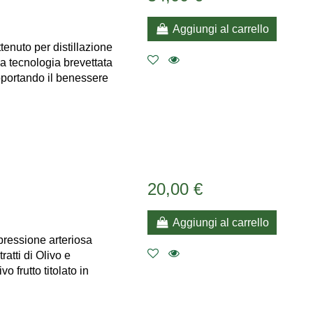
Aggiungi al carrello
enuto per distillazione
la tecnologia brevettata
pportando il benessere
20,00 €
Aggiungi al carrello
pressione arteriosa
atti di Olivo e
 frutto titolato in