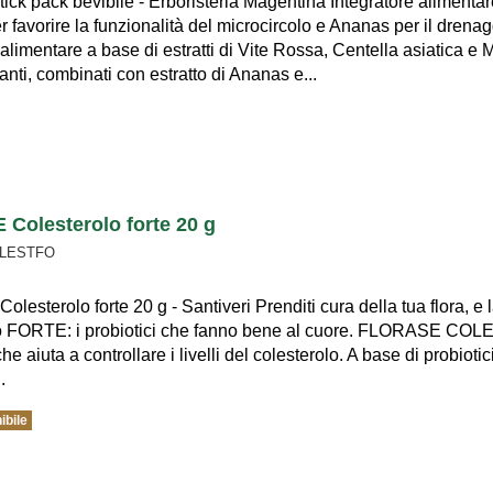
ick pack bevibile - Erboristeria Magentina Integratore alimenta
r favorire la funzionalità del microcircolo e Ananas per il drenagg
alimentare a base di estratti di Vite Rossa, Centella asiatica e Mirt
ti, combinati con estratto di Ananas e...
Colesterolo forte 20 g
OLESTFO
esterolo forte 20 g - Santiveri Prenditi cura della tua flora, e la
o FORTE: i probiotici che fanno bene al cuore. FLORASE CO
he aiuta a controllare i livelli del colesterolo. A base di probiot
.
ibile