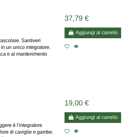
37,79 €
Aggiungi al carrello
ascolare. Santiveri
 in un unico integratore.
aca e al mantenimento
19,00 €
Aggiungi al carrello
gere è l'integratore
fiore di caviglie e gambe.