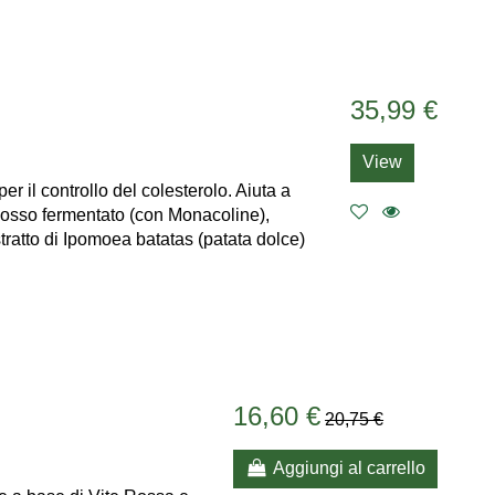
35,99 €
View
 il controllo del colesterolo. Aiuta a
 Rosso fermentato (con Monacoline),
atto di Ipomoea batatas (patata dolce)
16,60 €
20,75 €
Aggiungi al carrello