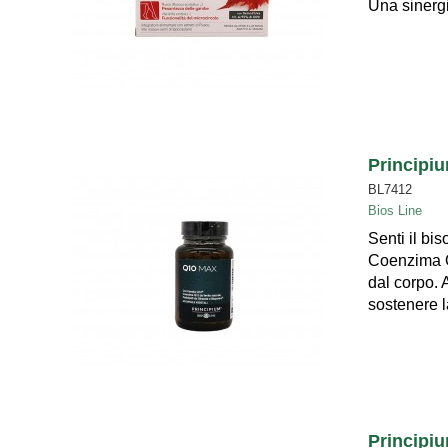
Una sinerg
Principi
BL7412
Bios Line
Senti il bi
Coenzima Q
dal corpo. 
sostenere la
Principiu