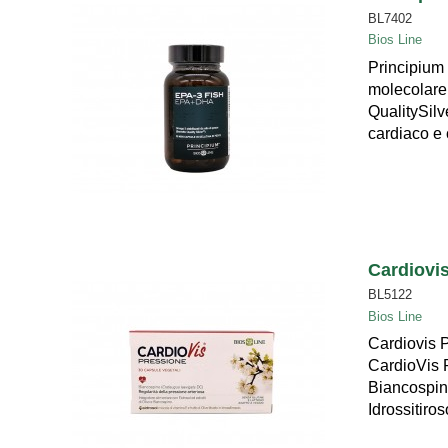
BL7402
Bios Line
Principium 
molecolare,
QualitySilv
cardiaco e 
Cardiovi
BL5122
Bios Line
Cardiovis P
CardioVis P
Biancospino
Idrossitiros