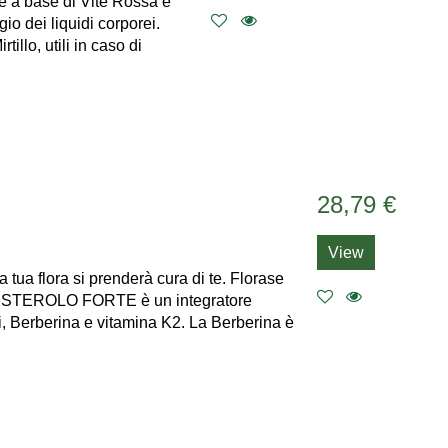
re a base di Vite Rossa e
io dei liquidi corporei.
illo, utili in caso di
28,79 €
View
 tua flora si prenderà cura di te. Florase
LESTEROLO FORTE è un integratore
ici, Berberina e vitamina K2. La Berberina è