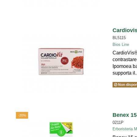
Cardiovi
BL5115
Bios Line
CardioVis® 
contrastare
Ipomoea ba
supporta il..
Non dispon
Benex 15 
-20%
0211P
Erboristeria 