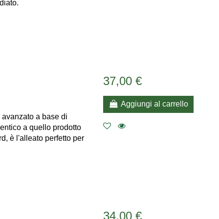
diato.
37,00 €
Aggiungi al carrello
re avanzato a base di
ntico a quello prodotto
, è l'alleato perfetto per
34,00 €