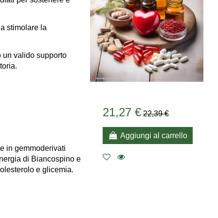
 a stimolare la
o un valido supporto
oria.
21,27 €
22,39 €
Aggiungi al carrello
ore in gemmoderivati
inergia di Biancospino e
colesterolo e glicemia.