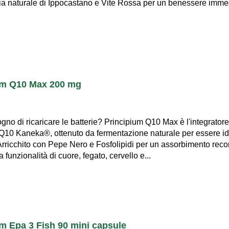
ia naturale di Ippocastano e Vite Rossa per un benessere imme
um Q10 Max 200 mg
sogno di ricaricare le batterie? Principium Q10 Max è l'integrato
10 Kaneka®, ottenuto da fermentazione naturale per essere ide
Arricchito con Pepe Nero e Fosfolipidi per un assorbimento record
 funzionalità di cuore, fegato, cervello e...
m Epa 3 Fish 90 mini capsule