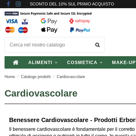
SCONTO DEL 10% SUL PRIMO ACQUISTO
ALIMENTI
COSMETICA
MAKE-U
Home
Catalogo prodotti
Cardiovascolare
Cardiovascolare
Benessere Cardiovascolare - Prodotti Erbori
Il benessere cardiovascolare è fondamentale per il corretto
ottimale di ossigeno e nutrienti in tutto il corpo. In questa