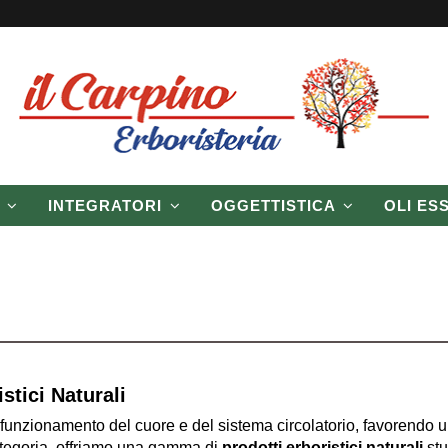
P
INTEGRATORI
OGGETTISTICA
OLI ES
stici Naturali
 funzionamento del cuore e del sistema circolatorio, favorendo u
 categoria, offriamo una gamma di
prodotti erboristici naturali
stu