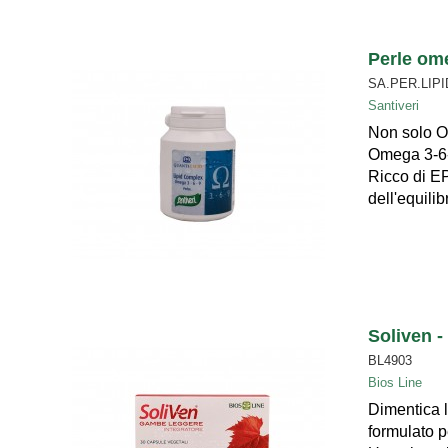
Perle om
SA.PER.LIP
Santiveri
Non solo Om
Omega 3-6-9
Ricco di E
dell'equilibr
Soliven -
BL4903
Bios Line
Dimentica l
formulato p