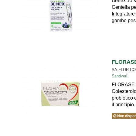
Benex 15 st
Centella pe
Integratore 
gambe pesan
FLORASE 
SA.FLOR.C
Santiveri
FLORASE Col
Colesterol
probiotico c
il principio..
Non dispon