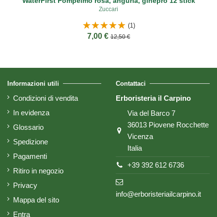
WaterFirst Pompelmo rosa, anguria, ginepro 12 stick
Zuccari
(1)
7,00 €
12,50 €
Informazioni utili
Contattaci
Condizioni di vendita
Erboristeria il Carpino
In evidenza
Via del Barco 7
36013 Piovene Rocchette
Glossario
Vicenza
Spedizione
Italia
Pagamenti
+39 392 612 6736
Ritiro in negozio
Privacy
info@erboristeriailcarpino.it
Mappa del sito
Entra