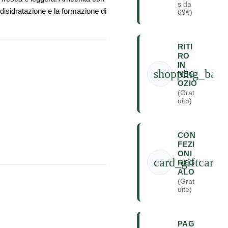
s da
disidratazione e la formazione di
69€)
RITI
RO
IN
shopping_bag
NEG
OZIO
(Grat
uito)
CON
FEZI
ONI
card_giftcard
REG
ALO
(Grat
uite)
PAG