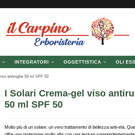
P
INTEGRATORI
OGGETTISTICA
OLI ES
 viso antirughe 50 ml SPF 50
I Solari Crema-gel viso antir
50 ml SPF 50
Molto più di un solare: un vero trattamento di bellezza anti-età. Qu
offre una protezione molto alta con una texture sorprendentemente 