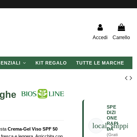
Accedi
Carrello
SENZIALI
KIT REGALO
TUTTE LE MARCHE
ughe
SPE
DIZI
ONE
RAPI
local_shipping
DA
esta
Crema-Gel Viso SPF 50
(Grati
fresca e leggera. Arricchita con