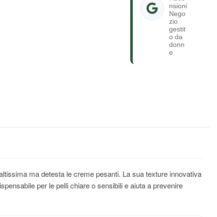
nsioni
Nego
zio
gestit
o da
donn
e
altissima ma detesta le creme pesanti. La sua texture innovativa
ensabile per le pelli chiare o sensibili e aiuta a prevenire