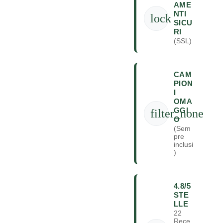
AME
NTI
lock
SICU
RI
(SSL)
CAM
PION
I
OMA
GGI
filter_none
O
(Sem
pre
inclusi
)
4.8/5
STE
LLE
22
Rece