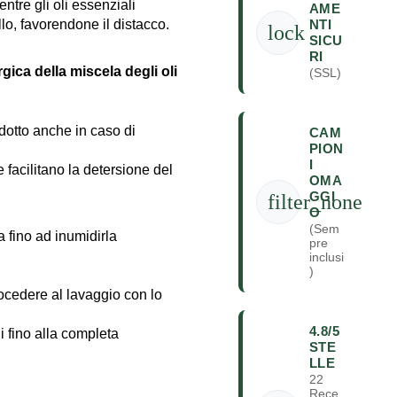
ntre gli oli essenziali
AME
NTI
lo, favorendone il distacco.
lock
SICU
RI
rgica della miscela degli oli
(SSL)
odotto anche in caso di
CAM
PION
I
 facilitano la detersione del
OMA
GGI
filter_none
O
(Sem
a fino ad inumidirla
pre
inclusi
)
procedere al lavaggio con lo
4.8/5
ni fino alla completa
STE
LLE
22
Rece