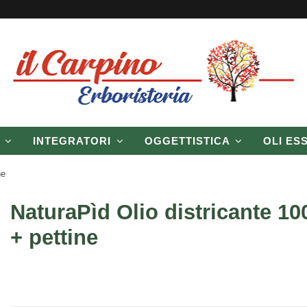
P
INTEGRATORI
OGGETTISTICA
OLI ES
ne
NaturaPìd Olio districante 10
+ pettine