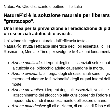
NaturaPìd Olio districante e pettine - Hp Italia
NaturaPìd è la soluzione naturale per liberars
"grattacapo".
Una linea per la prevenzione e l'eradicazione di pid
oli essenziali adulticidi e ovicidi.
Un'azione sinergica naturale dall'efficacia testata.
NaturaPìd sfrutta l'efficacia sinergica degli oli essenziali di T
Rosmarino, Menta e Timo per svolgere le 4 azioni fondamentali
Azione adulticida
: i terpeni degli oli essenziali selezion
la cuticola del pidocchio adulto causandone la morte.
Azione ovicida
: la sinergia degli oli essenziali sono in g
esterno ed alterare la funzionalità degli organi interni d
morte.
Azione preventiva
: i terpeni degli oli essenziali, volatil
l'attecchimento del pidocchio alla cute coprendo l'odore a
impedendo quindi il riconoscimento dell'essere umano.
Azione antiadesiva
: gli oli di Neem, di crusca di Riso e 