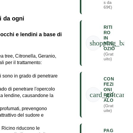
s da
69€)
i da ogni
RITI
RO
occhi e lendini a base di
IN
shopping_bag
NEG
OZIO
(Grat
ea tree, Citronella, Geranio,
uito)
 per il trattamento:
ati sono in grado di penetrare
CON
FEZI
rado di penetrare l'opercolo
ONI
card_giftcard
REG
ella lendine, causandone la
ALO
(Grat
i e profumati, prevengono
uite)
ttrattivo del sudore e
di Ricino riducono le
PAG