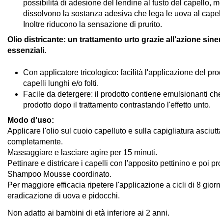
possibilità di adesione del lendine al fusto del capello, me
dissolvono la sostanza adesiva che lega le uova al capel
Inoltre riducono la sensazione di prurito.
Olio districante: un trattamento urto grazie all'azione sine
essenziali.
Con applicatore tricologico: facilità l'applicazione del pr
capelli lunghi e/o folti.
Facile da detergere: il prodotto contiene emulsionanti che
prodotto dopo il trattamento contrastando l'effetto unto.
Modo d'uso:
Applicare l'olio sul cuoio capelluto e sulla capigliatura asciutt
completamente.
Massaggiare e lasciare agire per 15 minuti.
Pettinare e districare i capelli con l'apposito pettinino e poi 
Shampoo Mousse coordinato.
Per maggiore efficacia ripetere l'applicazione a cicli di 8 gior
eradicazione di uova e pidocchi.
Non adatto ai bambini di età inferiore ai 2 anni.