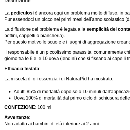
Descrizione
La
pediculosi
è ancora oggi un problema molto diffuso, in part
Pur essendoci un picco nei primi mesi dell'anno scolastico (
La diffusione del problema è legata alla
semplicità del cont
pettini, cappelli o biancheria).
Per questo motivo le scuole e i luoghi di aggregazione crean
Il responsabile è un piccolissimo parassita, comunemente chiam
giorno tra le 8 e le 10 uova (lendini) che si fissano ai capelli
Efficacia testata:
La miscela di oli essenziali di NaturaPìd ha mostrato:
Adulti 85% di mortalità dopo solo 10 minuti dall'applicaz
Uova 100% di mortalità dal primo ciclo di schiusura delle
CONFEZIONE
: 100 ml
Avvertenze:
Non adatto ai bambini di età inferiore ai 2 anni.