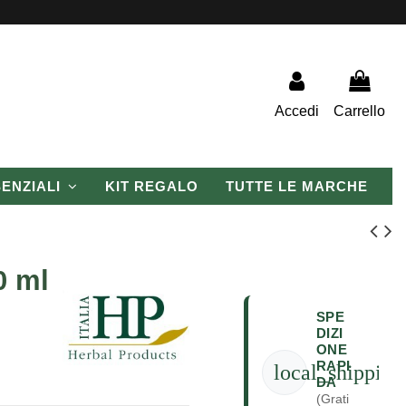
Accedi
Carrello
SENZIALI
KIT REGALO
TUTTE LE MARCHE
0 ml
SPE
DIZI
ONE
RAPI
local_shipping
DA
(Grati