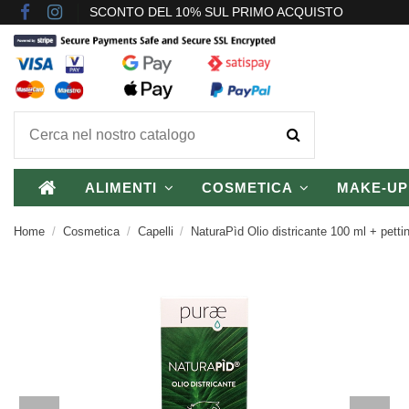
SCONTO DEL 10% SUL PRIMO ACQUISTO
ALIMENTI
COSMETICA
MAKE-U
Home
Cosmetica
Capelli
NaturaPìd Olio districante 100 ml + petti