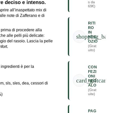
re deciso e intenso.
s da
69€)
rire all’inaspettato mix di
le note di Zafferano e di
RITI
RO
 prima di procedere alla
IN
shopping_bag
he alle pelli più delicate:
NEG
ggio del rasoio. Lascia la pelle
OZIO
(Grat
fort.
uito)
ingredienti è per la
CON
FEZI
ONI
card_giftcard
REG
m, sls, sles, dea, cessori di
ALO
(Grat
uite)
%)
PAG