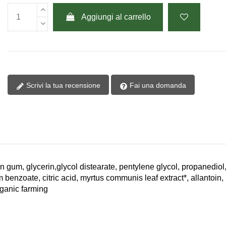
Aggiungi al carrello
Scrivi la tua recensione
Fai una domanda
n gum, glycerin,glycol distearate, pentylene glycol, propanediol
m benzoate, citric acid, myrtus communis leaf extract*, allantoi
rganic farming