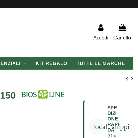
Accedi
Carrello
SENZIALI
KIT REGALO
TUTTE LE MARCHE
 150
SPE
DIZI
ONE
RAPI
local_shipping
DA
(Grati