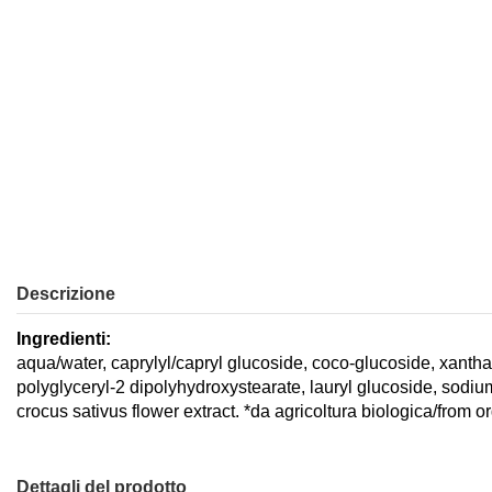
Descrizione
Ingredienti:
aqua/water, caprylyl/capryl glucoside, coco-glucoside, xantha
polyglyceryl-2 dipolyhydroxystearate, lauryl glucoside, sodiu
crocus sativus flower extract. *da agricoltura biologica/from o
Dettagli del prodotto