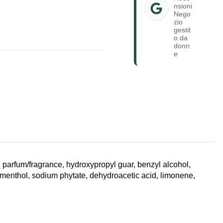
nsioni
Nego
zio
gestit
o da
donn
e
, parfum/fragrance, hydroxypropyl guar, benzyl alcohol,
n, menthol, sodium phytate, dehydroacetic acid, limonene,