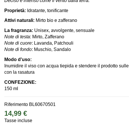
Deciso e intenso come il vento dalla terra.
Proprietà:
Idratante, tonificante
Attivi naturali:
Mirto bio e zafferano
La fragranza:
Unisex, avvolgente, sensuale
Note di testa
: Mirto, Zafferano
Note di cuore
: Lavanda, Patchouli
Note di fondo
: Muschio, Sandalo
Modo d'uso:
Inumidire il viso con acqua tiepida e stendere il prodotto sul
con la rasatura
CONFEZIONE:
150 ml
Riferimento
BL60670501
14,99 €
Tasse incluse