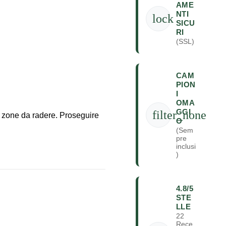
AME
NTI
lock
SICU
RI
(SSL)
CAM
PION
I
OMA
GGI
filter_none
le zone da radere. Proseguire
O
(Sem
pre
inclusi
)
4.8/5
STE
LLE
22
Rece