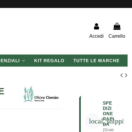
Accedi
Carrello
SENZIALI
KIT REGALO
TUTTE LE MARCHE
E
SPE
DIZI
ONE
RAPI
local_shipping
DA
(Grati