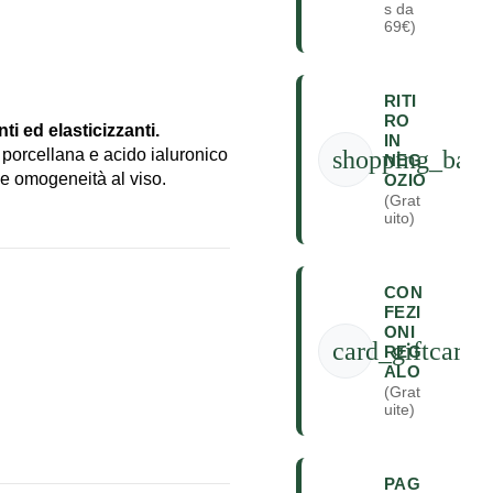
s da
69€)
RITI
RO
i ed elasticizzanti.
IN
shopping_bag
di porcellana e acido ialuronico
NEG
 e omogeneità al viso.
OZIO
(Grat
uito)
CON
FEZI
ONI
card_giftcard
REG
ALO
(Grat
uite)
PAG