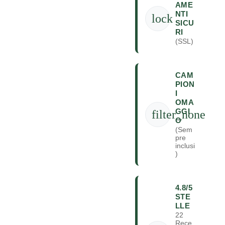
AME
NTI
lock
SICU
RI
(SSL)
CAM
PION
I
OMA
GGI
filter_none
O
(Sem
pre
inclusi
)
4.8/5
STE
LLE
22
Rece