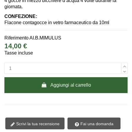
4 gocce in mezzo bicchiere d’acqua 4 volte durante la
giornata.
CONFEZIONE:
Flacone contagocce in vetro farmaceutico da 10ml
Riferimento
AI.B.MIMULUS
14,00 €
Tasse incluse
Aggiungi al carrello
Scrivi la tua recensione
Fai una domanda