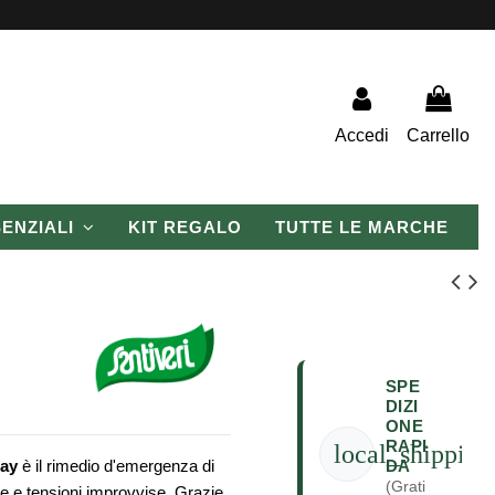
Accedi
Carrello
SENZIALI
KIT REGALO
TUTTE LE MARCHE
SPE
DIZI
ONE
RAPI
local_shipping
DA
ray
è il rimedio d'emergenza di
(Grati
e e tensioni improvvise. Grazie