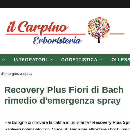
P
INTEGRATORI
OGGETTISTICA
OLI ES
o d'emergenza spray
Recovery Plus Fiori di Bach
rimedio d'emergenza spray
Hai bisogno di ritrovare la calma in un istante?
Recovery Plus Sp
Santiveri potenziato con
7 Fiori di Bach
per affrontare shock, paur