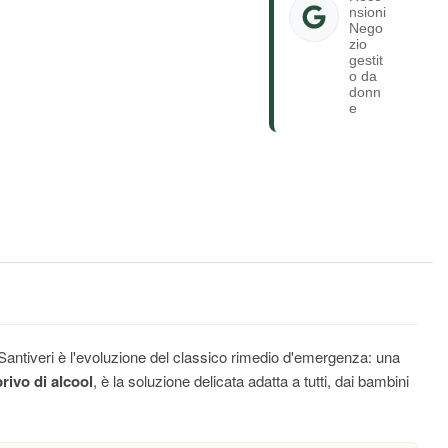
nsioni
Nego
zio
gestit
o da
donn
e
Santiveri è l'evoluzione del classico rimedio d'emergenza: una
privo di alcool
, è la soluzione delicata adatta a tutti, dai bambini