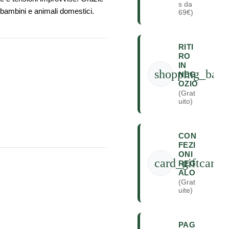
s da
si bambini e animali domestici.
69€)
RITI
RO
IN
shopping_bag
NEG
OZIO
(Grat
uito)
CON
FEZI
ONI
card_giftcard
REG
ALO
(Grat
uite)
PAG