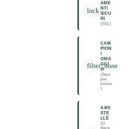
AME
NTI
lock
SICU
RI
(SSL)
CAM
PION
I
OMA
GGI
filter_none
O
(Sem
pre
inclusi
)
4.8/5
STE
LLE
22
Rece