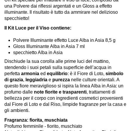
una Polvere dai riflessi argentati e un Gloss a effetto
illuminante. Il risultato è tutto da ammirare nel delizioso
specchietto!
Il Kit Luce per il Viso contiene:
Polvere Illuminante effetto Luce Alba in Asia 8,5 g
Gloss Illuminante Alba in Asia 7 ml
specchietto Alba in Asia
Dischiude la sua corolla alle prime luci del mattino,
stendendo i suoi petali sulla superficie dell’acqua in
perfetta
armonia
ed
equilibrio
: è il Fiore di Loto,
simbolo
di grazia
,
leggiadria
e
purezza
nelle culture orientali. A
questo fiore meraviglioso si ispira la linea Alba in Asia: un
profumo dalle
note fiorite e trasparenti
, trattamenti di
bellezza per il corpo con ingredienti cosmetici provenienti
dal Fiore di Loto e dal Riso, limpide fragranze per la casa e
gli ambienti.
Fragranza: fiorita, muschiata
Profumo femminile - fiorito, muschiato