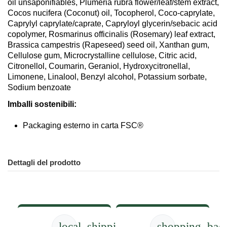
oil unsaponifiables, Plumeria rubra flower/leaf/stem extract,
Cocos nucifera (Coconut) oil, Tocopherol, Coco-caprylate,
Caprylyl caprylate/caprate, Capryloyl glycerin/sebacic acid
copolymer, Rosmarinus officinalis (Rosemary) leaf extract,
Brassica campestris (Rapeseed) seed oil, Xanthan gum,
Cellulose gum, Microcrystalline cellulose, Citric acid,
Citronellol, Coumarin, Geraniol, Hydroxycitronellal,
Limonene, Linalool, Benzyl alcohol, Potassium sorbate,
Sodium benzoate
Imballi sostenibili:
Packaging esterno in carta FSC®
Dettagli del prodotto
local_shipping
shopping_bag