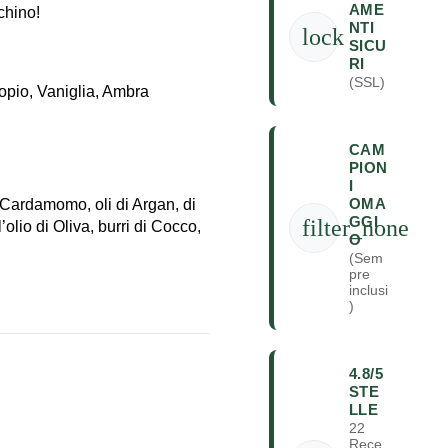
AME
chino!
NTI
lock
SICU
RI
(SSL)
opio, Vaniglia, Ambra
CAM
PION
I
OMA
di Cardamomo, oli di Argan, di
GGI
filter_none
olio di Oliva, burri di Cocco,
O
(Sem
pre
inclusi
)
4.8/5
STE
LLE
22
Rece