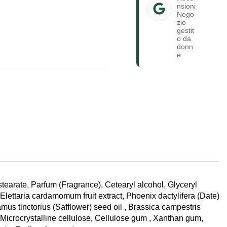
nsioni
Nego
zio
gestit
o da
donn
e
stearate, Parfum (Fragrance), Cetearyl alcohol, Glyceryl
 Elettaria cardamomum fruit extract, Phoenix dactylifera (Date)
mus tinctorius (Safflower) seed oil , Brassica campestris
 Microcrystalline cellulose, Cellulose gum , Xanthan gum,