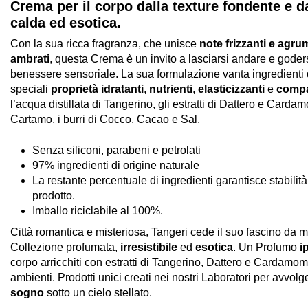
Crema per il corpo dalla texture fondente e 
calda ed esotica.
Con la sua ricca fragranza, che unisce
note frizzanti e agru
ambrati
, questa Crema è un invito a lasciarsi andare e gode
benessere sensoriale. La sua formulazione vanta ingredienti d
speciali
proprietà idratanti
,
nutrienti
,
elasticizzanti
e
compa
l’acqua distillata di Tangerino, gli estratti di Dattero e Cardam
Cartamo, i burri di Cocco, Cacao e Sal.
Senza siliconi, parabeni e petrolati
97% ingredienti di origine naturale
La restante percentuale di ingredienti garantisce stabilit
prodotto.
Imballo riciclabile al 100%.
Città romantica e misteriosa, Tangeri cede il suo fascino da m
Collezione profumata,
irresistibile
ed
esotica
. Un Profumo
i
corpo arricchiti con estratti di Tangerino, Dattero e Cardamomo
ambienti. Prodotti unici creati nei nostri Laboratori per avvolge
sogno
sotto un cielo stellato.