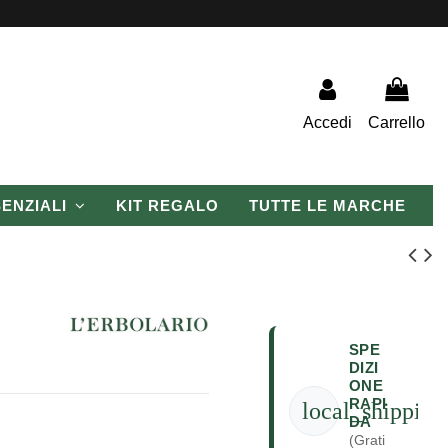
Accedi
Carrello
SENZIALI
KIT REGALO
TUTTE LE MARCHE
SPE
DIZI
ONE
RAPI
local_shipping
DA
(Grati