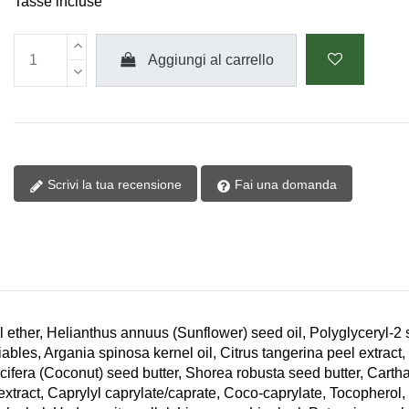
Tasse incluse
Aggiungi al carrello
Scrivi la tua recensione
Fai una domanda
l ether, Helianthus annuus (Sunflower) seed oil, Polyglyceryl-2 
iables, Argania spinosa kernel oil, Citrus tangerina peel extract,
ifera (Coconut) seed butter, Shorea robusta seed butter, Cartha
xtract, Caprylyl caprylate/caprate, Coco-caprylate, Tocopherol,