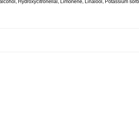
l alcohol, Hydroxycitronellal, Limonene, Linalool, Potassium so