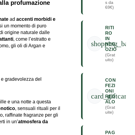
dalla profumazione
s da
69€)
mate
ad
accenti morbidi e
rsi un momento di puro
RITI
i origine naturale dalle
RO
IN
ttanti
, come l’estratto e
shopping_bag
NEG
omo, gli oli di Argan e
OZIO
(Grat
uito)
à e gradevolezza del
CON
FEZI
ONI
card_giftcard
REG
ALO
ille e una notte a questa
(Grat
pnotico
, sensuali rituali per il
uite)
, raffinate fragranze per gli
rti in un’
atmosfera da
PAG