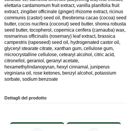
elettaria cardamomum fruit extract, vanilla planifolia fruit
extract, zingiber officinale (ginger) rhizome extract, ricinus
communis (castor) seed oil, theobroma cacao (cocoa) seed
butter, cocos nucifera (coconut) seed butter, shorea robusta
seed butter, tocopherol, copernica cerifera (carnauba) wax,
rosmarinus officinalis (rosemary) leaf extract, brassica
campestris (rapeseed) seed oil, hydrogenated castor oil,
glyceryl stearate citrate, xanthan gum, cellulose gum,
microcrystalline cellulose, cetearyl alcohol, citric acid,
citronellol, geraniol, geranyl acetate,
hexamethylindanopyran, hexyl cinnamal, juniperus
virginiana oil, rose ketones, benzyl alcohol, potassium
sorbate, sodium benzoate
Dettagli del prodotto