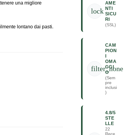
AME
ttenere una migliore
NTI
lock
SICU
RI
(SSL)
ilmente lontano dai pasti.
CAM
PION
I
OMA
GGI
filter_none
O
(Sem
pre
inclusi
)
4.8/5
STE
LLE
22
Rece