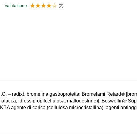
Valutazione:
(2)
.C. – radix), bromelina gastroprotetta: Bromelami Retard® [bro
alacca, idrossipropilcellulosa, maltodestrine)], Boswellin® Super
KBA agente di carica (cellulosa microcristallina), agenti antiagg