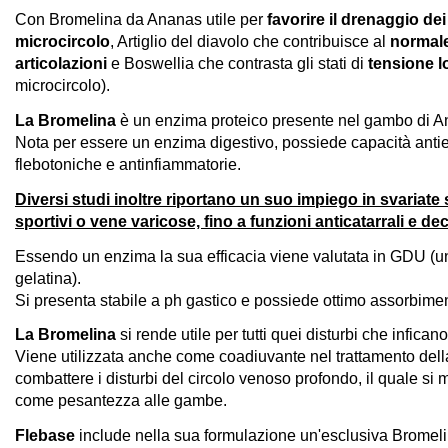
Con Bromelina da Ananas utile per
favorire il drenaggio dei 
microcircolo
, Artiglio del diavolo che contribuisce al
normale
articolazioni
e Boswellia che contrasta gli stati di
tensione lo
microcircolo).
La Bromelina
è un enzima proteico presente nel gambo di 
Nota per essere un enzima digestivo, possiede capacità antie
flebotoniche e antinfiammatorie.
Diversi studi inoltre riportano un suo impiego in svariate
sportivi o vene varicose, fino a funzioni anticatarrali e d
Essendo un enzima la sua efficacia viene valutata in GDU (uni
gelatina).
Si presenta stabile a ph gastico e possiede ottimo assorbime
La Bromelina
si rende utile per tutti quei disturbi che infica
Viene utilizzata anche come coadiuvante nel trattamento della 
combattere i disturbi del circolo venoso profondo, il quale si
come pesantezza alle gambe.
Flebase
include nella sua formulazione un'esclusiva Brome