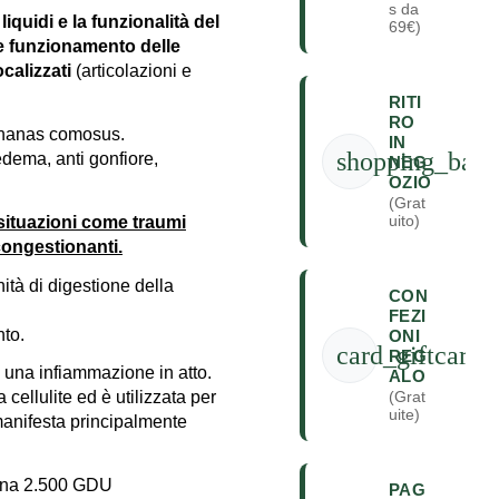
s da
liquidi e la funzionalità del
69€)
 funzionamento delle
calizzati
(articolazioni e
RITI
RO
Ananas comosus.
IN
shopping_bag
dema, anti gonfiore,
NEG
OZIO
(Grat
uito)
 situazioni come traumi
econgestionanti.
tà di digestione della
CON
FEZI
nto.
ONI
card_giftcard
REG
no una infiammazione in atto.
ALO
cellulite ed è utilizzata per
(Grat
uite)
 manifesta principalmente
lina 2.500 GDU
PAG