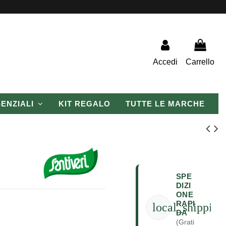
Accedi
Carrello
SENZIALI
KIT REGALO
TUTTE LE MARCHE
SPE
DIZI
ONE
RAPI
local_shipping
DA
(Grati