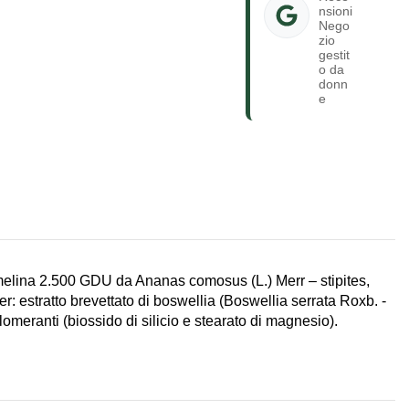
nsioni
Nego
zio
gestit
o da
donn
e
melina 2.500 GDU da Ananas comosus (L.) Merr – stipites,
: estratto brevettato di boswellia (Boswellia serrata Roxb. -
lomeranti (biossido di silicio e stearato di magnesio).