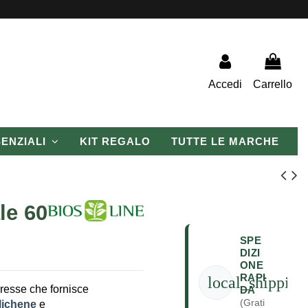
Accedi
Carrello
SENZIALI
KIT REGALO
TUTTE LE MARCHE
le 60
SPE
DIZI
ONE
RAPI
local_shipping
resse che fornisce
DA
(Grati
lichene
e