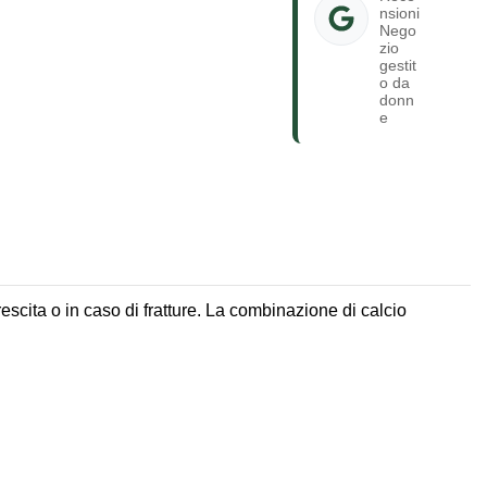
nsioni
Nego
zio
gestit
o da
donn
e
scita o in caso di fratture. La combinazione di calcio