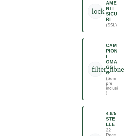
AME
NTI
lock
SICU
RI
(SSL)
CAM
PION
I
OMA
GGI
filter_none
O
(Sem
pre
inclusi
)
4.8/5
STE
LLE
22
Rece