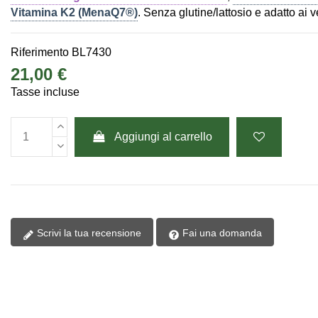
Vitamina K2 (MenaQ7®)
. Senza glutine/lattosio e adatto ai 
Riferimento
BL7430
21,00 €
Tasse incluse
Aggiungi al carrello
Scrivi la tua recensione
Fai una domanda