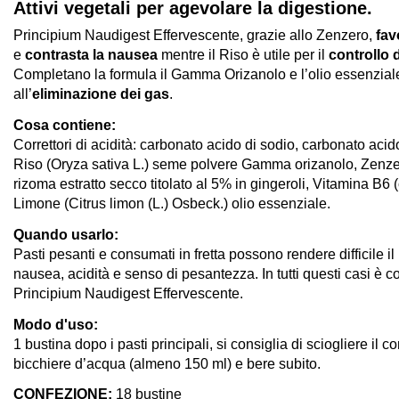
Attivi vegetali per agevolare la digestione.
Principium Naudigest Effervescente, grazie allo Zenzero,
fav
e
contrasta la nausea
mentre il Riso è utile per il
controllo d
Completano la formula il Gamma Orizanolo e l’olio essenzial
all’
eliminazione dei gas
.
Cosa contiene:
Correttori di acidità: carbonato acido di sodio, carbonato acido
Riso (Oryza sativa L.) seme polvere Gamma orizanolo, Zenzero
rizoma estratto secco titolato al 5% in gingeroli, Vitamina B6 (c
Limone (Citrus limon (L.) Osbeck.) olio essenziale.
Quando usarlo:
Pasti pesanti e consumati in fretta possono rendere difficile 
nausea, acidità e senso di pesantezza. In tutti questi casi è c
Principium Naudigest Effervescente.
Modo d'uso:
1 bustina dopo i pasti principali, si consiglia di sciogliere il 
bicchiere d’acqua (almeno 150 ml) e bere subito.
CONFEZIONE:
18 bustine