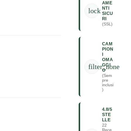
AME
NTI
lock
SICU
RI
(SSL)
CAM
PION
I
OMA
GGI
filter_none
O
(Sem
pre
inclusi
)
4.8/5
STE
LLE
22
Rece