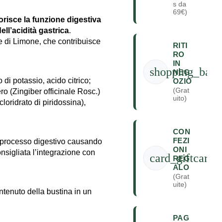
s da
69€)
orisce la funzione digestiva
ell’acidità gastrica
.
e di Limone, che contribuisce
RITI
RO
IN
shopping_bag
NEG
 di potassio, acido citrico;
OZIO
(Grat
 (Zingiber officinale Rosc.)
uito)
loridrato di piridossina),
CON
FEZI
il processo digestivo causando
ONI
onsigliata l’integrazione con
card_giftcard
REG
ALO
(Grat
uite)
contenuto della bustina in un
PAG