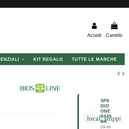
Accedi
Carrello
SENZIALI
KIT REGALO
TUTTE LE MARCHE
SPE
DIZI
ONE
RAPI
local_shipping
DA
(Grati