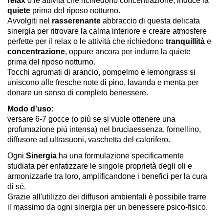
relax
o le attività che richiedono concentrazione, induce la
quiete
prima del riposo notturno.
Avvolgiti nel
rasserenante
abbraccio di questa delicata
sinergia per ritrovare la calma interiore e creare atmosfere
perfette per il relax o le attività che richiedono
tranquillità
e
concentrazione
, oppure ancora per indurre la quiete
prima del riposo notturno.
Tocchi agrumati di arancio, pompelmo e lemongrass si
uniscono alle fresche note di pino, lavanda e menta per
donare un senso di completo benessere.
Modo d'uso:
versare 6-7 gocce (o più se si vuole ottenere una
profumazione più intensa) nel bruciaessenza, fornellino,
diffusore ad ultrasuoni, vaschetta del calorifero.
Ogni
Sinergia
ha una formulazione specificamente
studiata per enfatizzare le singole proprietà degli oli e
armonizzarle tra loro, amplificandone i benefici per la cura
di sé.
Grazie all'utilizzo dei diffusori ambientali è possibile trarre
il massimo da ogni sinergia per un benessere psico-fisico.