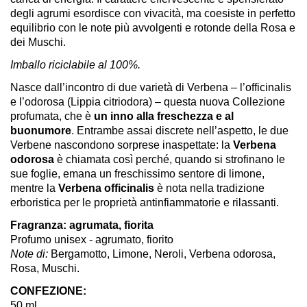
degli agrumi esordisce con vivacità, ma coesiste in perfetto
equilibrio con le note più avvolgenti e rotonde della Rosa e
dei Muschi.
Imballo riciclabile al 100%.
Nasce dall’incontro di due varietà di Verbena – l’officinalis
e l’odorosa (Lippia citriodora) – questa nuova Collezione
profumata, che è
un inno alla freschezza e al
buonumore
. Entrambe assai discrete nell’aspetto, le due
Verbene nascondono sorprese inaspettate: la
Verbena
odorosa
è chiamata così perché, quando si strofinano le
sue foglie, emana un freschissimo sentore di limone,
mentre la
Verbena officinalis
è nota nella tradizione
erboristica per le proprietà antinfiammatorie e rilassanti.
Fragranza: agrumata, fiorita
Profumo unisex - agrumato, fiorito
Note di:
Bergamotto, Limone, Neroli, Verbena odorosa,
Rosa, Muschi.
CONFEZIONE:
50 ml