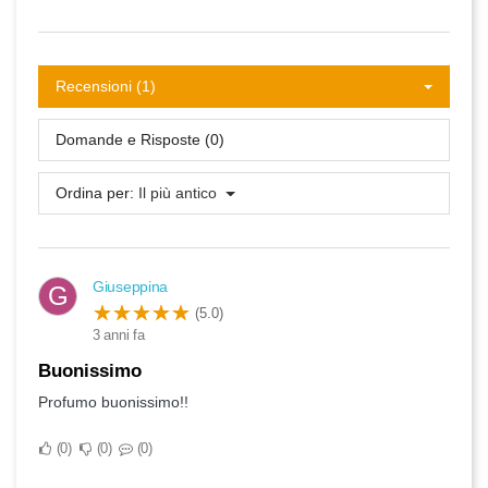
Recensioni (1)
Domande e Risposte (0)
Ordina per:
Il più antico
Giuseppina
G
(5.0)
3 anni fa
Buonissimo
Profumo buonissimo!!
0
0
0