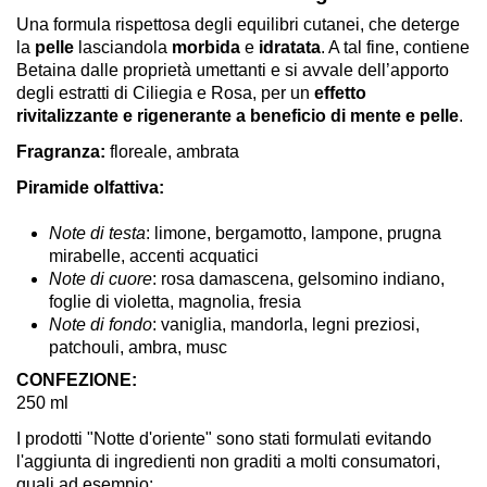
Una formula rispettosa degli equilibri cutanei, che deterge
la
pelle
lasciandola
morbida
e
idratata
. A tal fine, contiene
Betaina dalle proprietà umettanti e si avvale dell’apporto
degli estratti di Ciliegia e Rosa, per un
effetto
rivitalizzante e rigenerante a beneficio di mente e pelle
.
Fragranza:
floreale, ambrata
Piramide olfattiva:
Note di testa
: limone, bergamotto, lampone, prugna
mirabelle, accenti acquatici
Note di cuore
: rosa damascena, gelsomino indiano,
foglie di violetta, magnolia, fresia
Note di fondo
: vaniglia, mandorla, legni preziosi,
patchouli, ambra, musc
CONFEZIONE:
250 ml
I prodotti "Notte d'oriente" sono stati formulati evitando
l'aggiunta di ingredienti non graditi a molti consumatori,
quali ad esempio: