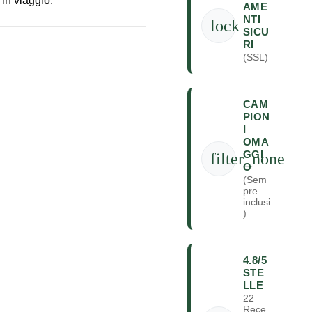
in viaggio.
AME
NTI
lock
SICU
RI
(SSL)
CAM
PION
I
OMA
GGI
filter_none
O
(Sem
pre
inclusi
)
4.8/5
STE
LLE
22
Rece