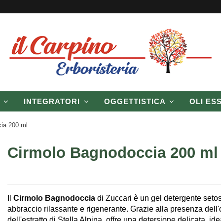
P
INTEGRATORI
OGGETTISTICA
OLI ES
ia 200 ml
Cirmolo Bagnodoccia 200 ml
Il
Cirmolo Bagnodoccia
di Zuccari è un gel detergente setos
abbraccio rilassante e rigenerante. Grazie alla presenza dell'
dell'estratto di Stella Alpina, offre una detersione delicata, idea