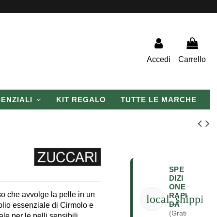
Accedi
Carrello
SENZIALI
KIT REGALO
TUTTE LE MARCHE
SPE
DIZI
ONE
o che avvolge la pelle in un
RAPI
local_shipping
DA
olio essenziale di Cirmolo e
(Grati
le per le pelli sensibili,