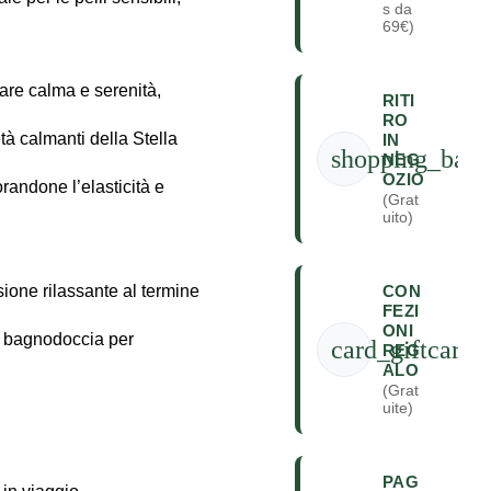
s da
69€)
are calma e serenità,
RITI
RO
età calmanti della Stella
IN
shopping_bag
NEG
OZIO
orandone l’elasticità e
(Grat
uito)
CON
sione rilassante al termine
FEZI
ONI
o bagnodoccia per
card_giftcard
REG
ALO
(Grat
uite)
PAG