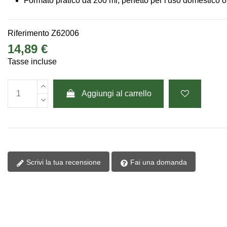
Formato pratico da 200 ml, perfetto per l'uso domestico o 
Riferimento
Z62006
14,89 €
Tasse incluse
Aggiungi al carrello
Scrivi la tua recensione
Fai una domanda