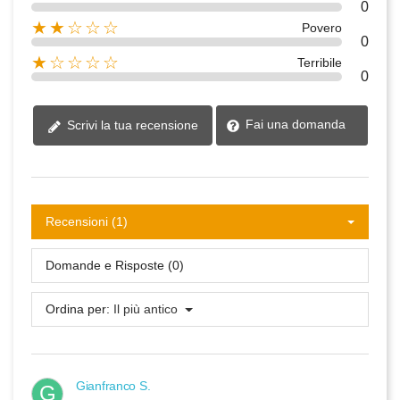
0
★★☆☆☆
Povero
0
★☆☆☆☆
Terribile
0
Fai una domanda
Scrivi la tua recensione
Recensioni (1)
Domande e Risposte (0)
Ordina per:
Il più antico
Gianfranco S.
G