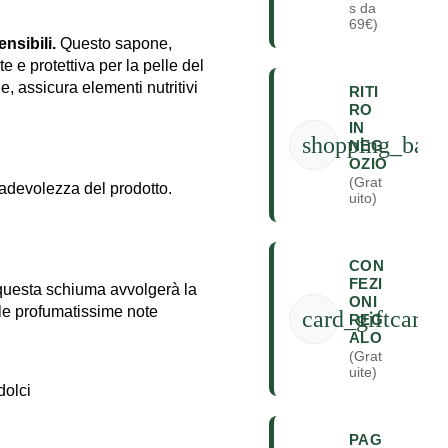
s da
69€)
nsibili.
Questo sapone,
te e protettiva per la pelle del
e, assicura elementi nutritivi
RITI
RO
IN
shopping_bag
NEG
OZIO
(Grat
gradevolezza del prodotto.
uito)
CON
FEZI
questa schiuma avvolgerà la
ONI
le profumatissime note
card_giftcard
REG
ALO
(Grat
uite)
dolci
PAG