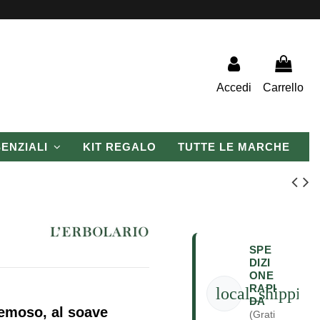
Accedi
Carrello
SENZIALI
KIT REGALO
TUTTE LE MARCHE
SPE
DIZI
ONE
RAPI
local_shipping
DA
remoso, al soave
(Grati