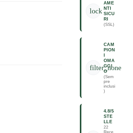
AME
NTI
lock
SICU
RI
(SSL)
CAM
PION
I
OMA
GGI
filter_none
O
(Sem
pre
inclusi
)
4.8/5
STE
LLE
22
Rece