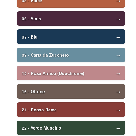
05 - Rame
→
06 - Viola
→
07 - Blu
→
09 - Carta da Zucchero
→
15 - Rosa Antico (Duochrome)
→
16 - Ottone
→
21 - Rosso Rame
→
22 - Verde Muschio
→