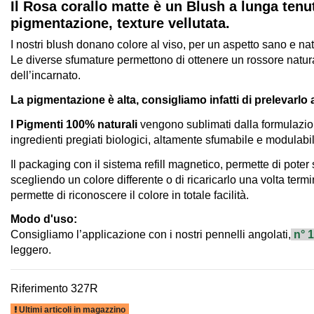
Il Rosa corallo matte è un Blush a lunga tenut
pigmentazione, texture vellutata.
I nostri blush donano colore al viso, per un aspetto sano e nat
Le diverse sfumature permettono di ottenere un rossore natural
dell’incarnato.
La pigmentazione è alta, consigliamo infatti di prelevarlo a
I Pigmenti 100% naturali
vengono sublimati dalla formulazione
ingredienti pregiati biologici, altamente sfumabile e modulabi
Il packaging con il sistema refill magnetico, permette di poter s
scegliendo un colore differente o di ricaricarlo una volta termi
permette di riconoscere il colore in totale facilità.
Modo d'uso
:
Consigliamo l’applicazione con i nostri pennelli angolati,
n° 
leggero.
Riferimento
327R
Ultimi articoli in magazzino