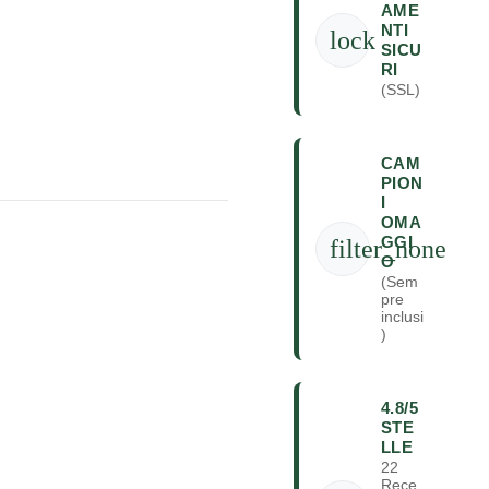
AME
NTI
lock
SICU
RI
(SSL)
CAM
PION
I
OMA
GGI
filter_none
O
(Sem
pre
inclusi
)
4.8/5
STE
LLE
22
Rece