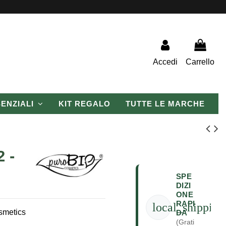
Accedi
Carrello
SENZIALI
KIT REGALO
TUTTE LE MARCHE
 -
SPE
DIZI
ONE
RAPI
local_shipping
osmetics
DA
(Grati