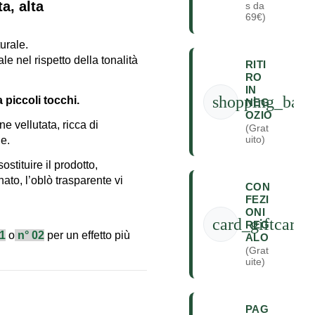
a, alta
s da
69€)
urale.
e nel rispetto della tonalità
RITI
RO
IN
shopping_bag
 piccoli tocchi.
NEG
OZIO
 vellutata, ricca di
(Grat
uito)
le.
ostituire il prodotto,
nato, l’oblò trasparente vi
CON
FEZI
ONI
card_giftcard
REG
11
o
n° 02
per un effetto più
ALO
(Grat
uite)
PAG