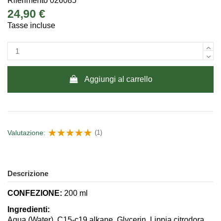
Riferimento
026085
24,90 €
Tasse incluse
Aggiungi al carrello
Valutazione:
(1)
Descrizione
CONFEZIONE:
200 ml
Ingredienti:
Aqua (Water), C15-c19 alkane, Glycerin, Lippia citrodora