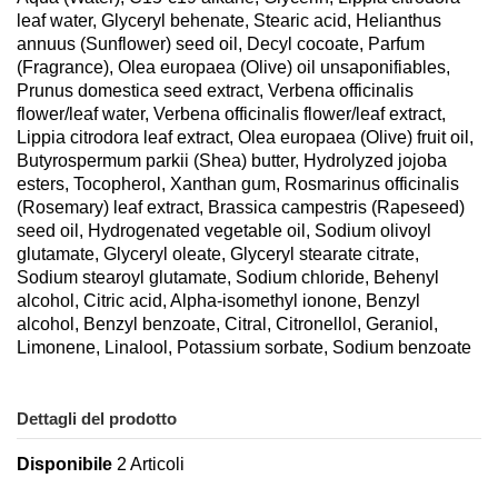
leaf water, Glyceryl behenate, Stearic acid, Helianthus
annuus (Sunflower) seed oil, Decyl cocoate, Parfum
(Fragrance), Olea europaea (Olive) oil unsaponifiables,
Prunus domestica seed extract, Verbena officinalis
flower/leaf water, Verbena officinalis flower/leaf extract,
Lippia citrodora leaf extract, Olea europaea (Olive) fruit oil,
Butyrospermum parkii (Shea) butter, Hydrolyzed jojoba
esters, Tocopherol, Xanthan gum, Rosmarinus officinalis
(Rosemary) leaf extract, Brassica campestris (Rapeseed)
seed oil, Hydrogenated vegetable oil, Sodium olivoyl
glutamate, Glyceryl oleate, Glyceryl stearate citrate,
Sodium stearoyl glutamate, Sodium chloride, Behenyl
alcohol, Citric acid, Alpha-isomethyl ionone, Benzyl
alcohol, Benzyl benzoate, Citral, Citronellol, Geraniol,
Limonene, Linalool, Potassium sorbate, Sodium benzoate
Dettagli del prodotto
Disponibile
2 Articoli