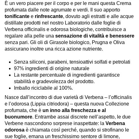
È un vero piacere per il corpo e per le mani questa Crema
profumata dalle note agrumate e verdi. Il suo apporto
tonificante
e
rinfrescante
, dovuto agli estratti e alle acque
distillate prodotti nel nostro Laboratorio dalle foglie di
Verbena officinalis e odorosa biologiche, contribuisce a
regalare alla pelle una
sensazione di vitalità e benessere
senza pari. Gli oli di Girasole biologico, Prugna e Oliva
assicurano inoltre una ricca azione nutriente.
Senza siliconi, parabeni, tensioattivi solfati e petrolati
97% ingredienti di origine naturale
La restante percentuale di ingredienti garantisce
stabilità e gradevolezza del prodotto.
Imballo riciclabile al 100%.
Nasce dall’incontro di due varietà di Verbena – l’officinalis
e l’odorosa (Lippia citriodora) – questa nuova Collezione
profumata, che è
un inno alla freschezza e al
buonumore
. Entrambe assai discrete nell’aspetto, le due
Verbene nascondono sorprese inaspettate: la
Verbena
odorosa
è chiamata così perché, quando si strofinano le
sue foglie, emana un freschissimo sentore di limone,