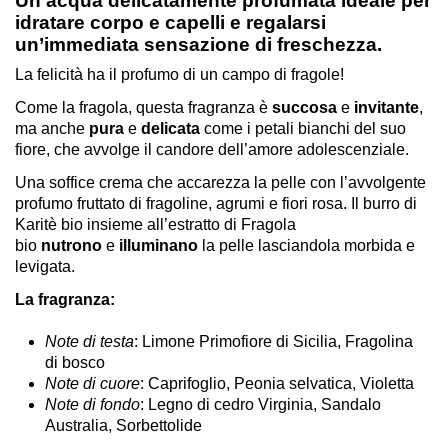
Un’acqua delicatamente profumata ideale per
idratare corpo e capelli e regalarsi
un’immediata sensazione di freschezza.
La felicità ha il profumo di un campo di fragole!
Come la fragola, questa fragranza è
succosa
e
invitante
,
ma anche
pura
e
delicata
come i petali bianchi del suo
fiore, che avvolge il candore dell’amore adolescenziale.
Una soffice crema che accarezza la pelle con l’avvolgente
profumo fruttato di fragoline, agrumi e fiori rosa. Il burro di
Karitè bio insieme all’estratto di Fragola
bio
nutrono
e
illuminano
la pelle lasciandola morbida e
levigata.
La fragranza:
Note di testa
: Limone Primofiore di Sicilia, Fragolina
di bosco
Note di cuore
: Caprifoglio, Peonia selvatica, Violetta
Note di fondo
: Legno di cedro Virginia, Sandalo
Australia, Sorbettolide