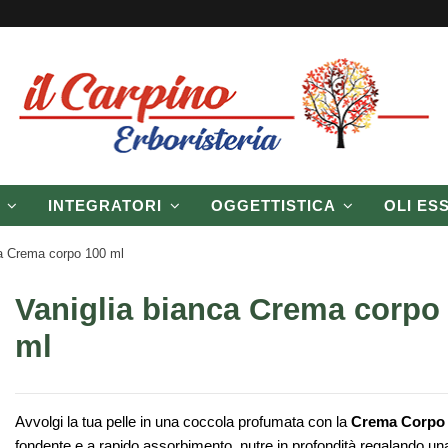
P
INTEGRATORI
OGGETTISTICA
OLI ES
ca Crema corpo 100 ml
Vaniglia bianca Crema corpo
ml
Avvolgi la tua pelle in una coccola profumata con la
Crema Corpo 
fondente e a rapido assorbimento, nutre in profondità regalando u