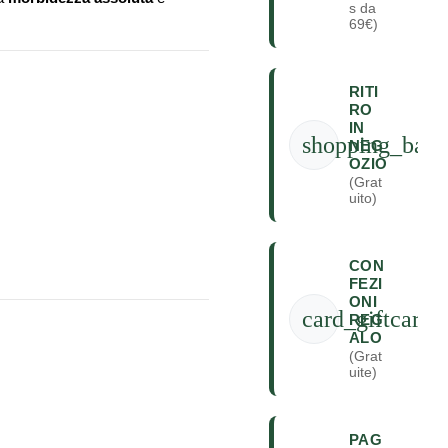
s da
69€)
RITI
RO
IN
shopping_bag
NEG
OZIO
(Grat
uito)
CON
FEZI
ONI
card_giftcard
REG
ALO
(Grat
uite)
PAG