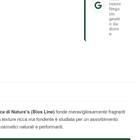
nsioni
Nego
zio
gestit
o da
donn
e
a di Nature's (Bios Line)
fonde meravigliosamente fragranti
ua texture ricca ma fondente è studiata per un assorbimento
smetici naturali e performanti.