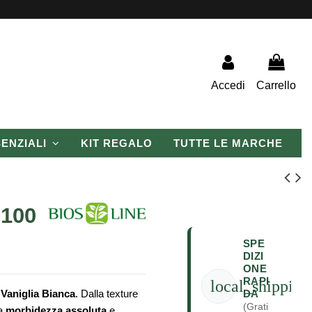
Accedi
Carrello
SENZIALI
KIT REGALO
TUTTE LE MARCHE
 100
SPE
DIZI
ONE
RAPI
local_shipping
DA
Vaniglia Bianca
. Dalla texture
(Grati
na
morbidezza assoluta
e