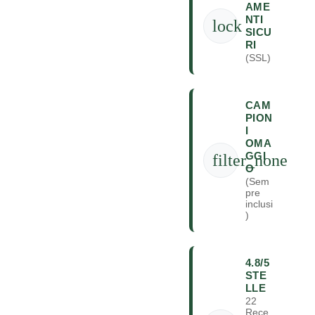
AME
NTI
lock
SICU
RI
(SSL)
CAM
PION
I
OMA
GGI
filter_none
O
(Sem
pre
inclusi
)
4.8/5
STE
LLE
22
Rece