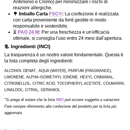
Antimonio e Cromo) per minimizzare i rischi di
reazioni allergiche.
🌳
Imballo Carta
FSC®
:
La confezione è realizzata
con carta proveniente da fonti gestite in modo
responsabile e sostenibile.
⏳
PAO 24 M
:
Per una freschezza e un'efficacia
ottimale, si consiglia l'uso entro 24 mesi dall'apertura.
📃 Ingredienti (INCI)
La trasparenza è un nostro valore fondamentale. Questa è
la lista completa degli ingredienti:
ALCOHOL DENAT., AQUA (WATER), PARFUM (FRAGRANCE),
LIMONENE, ALPHA-ISOMETHYL IONONE, HEXYL CINNAMAL,
CITRONELLOL, CITRIC ACID, TOCOPHERYL ACETATE, COUMARIN,
LINALOOL, CITRAL, GERANIOL
*Si prega di notare che la lista
INCI
può essere soggetta a variazioni.
Fare sempre riferimento alla confezione del prodotto per la lista più
aggiornata.