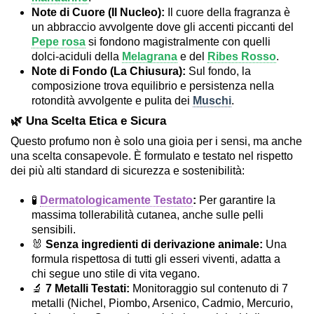
Note di Cuore (Il Nucleo):
Il cuore della fragranza è
un abbraccio avvolgente dove gli accenti piccanti del
Pepe rosa
si fondono magistralmente con quelli
dolci-aciduli della
Melagrana
e del
Ribes Rosso
.
Note di Fondo (La Chiusura):
Sul fondo, la
composizione trova equilibrio e persistenza nella
rotondità avvolgente e pulita dei
Muschi
.
🌿 Una Scelta Etica e Sicura
Questo profumo non è solo una gioia per i sensi, ma anche
una scelta consapevole. È formulato e testato nel rispetto
dei più alti standard di sicurezza e sostenibilità:
🧪
Dermatologicamente Testato
:
Per garantire la
massima tollerabilità cutanea, anche sulle pelli
sensibili.
🐰
Senza ingredienti di derivazione animale:
Una
formula rispettosa di tutti gli esseri viventi, adatta a
chi segue uno stile di vita vegano.
🔬
7 Metalli Testati:
Monitoraggio sul contenuto di 7
metalli (Nichel, Piombo, Arsenico, Cadmio, Mercurio,