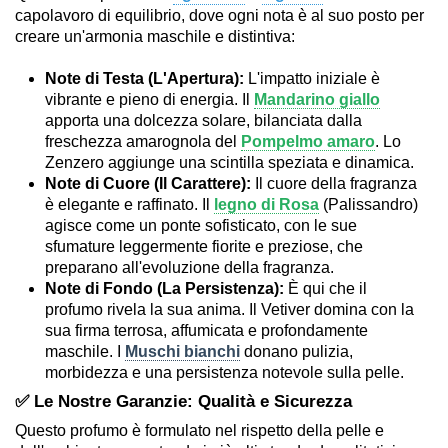
capolavoro di equilibrio, dove ogni nota è al suo posto per
creare un'armonia maschile e distintiva:
Note di Testa (L'Apertura):
L'impatto iniziale è
vibrante e pieno di energia. Il
Mandarino giallo
apporta una dolcezza solare, bilanciata dalla
freschezza amarognola del
Pompelmo amaro
. Lo
Zenzero aggiunge una scintilla speziata e dinamica.
Note di Cuore (Il Carattere):
Il cuore della fragranza
è elegante e raffinato. Il
legno di Rosa
(Palissandro)
agisce come un ponte sofisticato, con le sue
sfumature leggermente fiorite e preziose, che
preparano all'evoluzione della fragranza.
Note di Fondo (La Persistenza):
È qui che il
profumo rivela la sua anima. Il Vetiver domina con la
sua firma terrosa, affumicata e profondamente
maschile. I
Muschi bianchi
donano pulizia,
morbidezza e una persistenza notevole sulla pelle.
✅ Le Nostre Garanzie: Qualità e Sicurezza
Questo profumo è formulato nel rispetto della pelle e