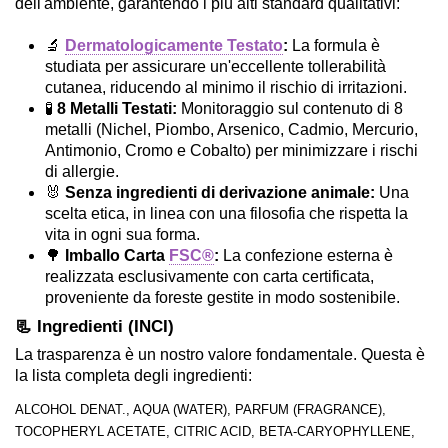
dell'ambiente, garantendo i più alti standard qualitativi:
🔬
Dermatologicamente Testato
:
La formula è
studiata per assicurare un'eccellente tollerabilità
cutanea, riducendo al minimo il rischio di irritazioni.
🧪
8 Metalli Testati:
Monitoraggio sul contenuto di 8
metalli (Nichel, Piombo, Arsenico, Cadmio, Mercurio,
Antimonio, Cromo e Cobalto) per minimizzare i rischi
di allergie.
🐰
Senza ingredienti di derivazione animale:
Una
scelta etica, in linea con una filosofia che rispetta la
vita in ogni sua forma.
🌳
Imballo Carta
FSC®
:
La confezione esterna è
realizzata esclusivamente con carta certificata,
proveniente da foreste gestite in modo sostenibile.
📃 Ingredienti (INCI)
La trasparenza è un nostro valore fondamentale. Questa è
la lista completa degli ingredienti:
ALCOHOL DENAT., AQUA (WATER), PARFUM (FRAGRANCE),
TOCOPHERYL ACETATE, CITRIC ACID, BETA-CARYOPHYLLENE,